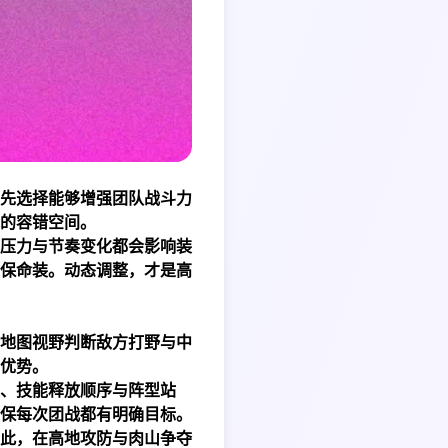
先选择能够增强团队战斗力
的容错空间。
压力与节奏变化都会影响装
保命装。动态调整，才是高
地图视野判断敌方打野与中
优势。
、技能释放顺序与阵型站
保每次团战都有明确目标。
此，在高地攻防与肉山争夺