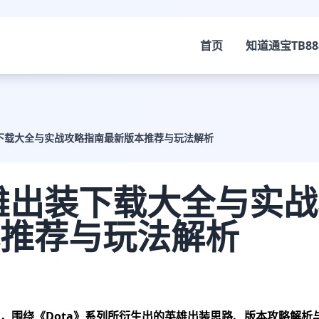
首页
知道
通宝TB88
装下载大全与实战攻略指南最新版本推荐与玩法解析
英雄出装下载大全与实
推荐与玩法解析
，围绕《Dota》系列所衍生出的英雄出装思路、版本攻略解析