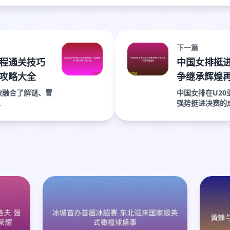
下一篇
程通关技巧
中国女排挺进
攻略大全
争继承辉煌
款融合了解谜、冒
中国女排在U2
.
强势挺进决赛的成