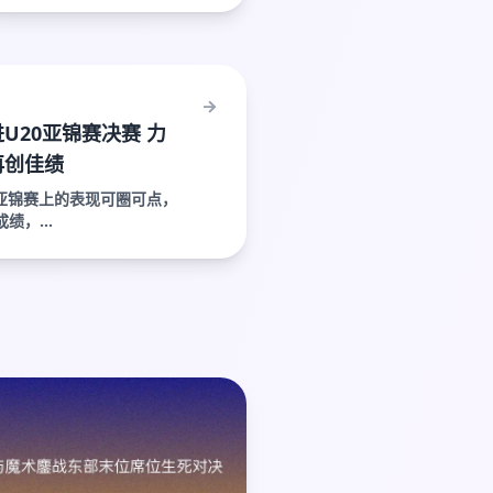
U20亚锦赛决赛 力
再创佳绩
0亚锦赛上的表现可圈可点，
绩，...